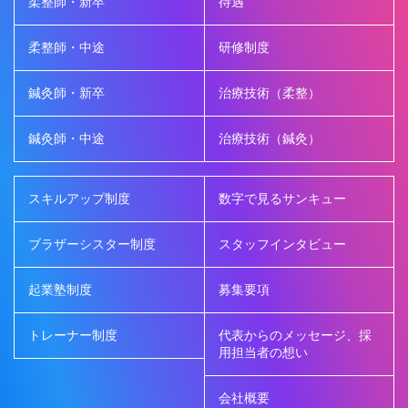
柔整師・新卒
待遇
柔整師・中途
研修制度
鍼灸師・新卒
治療技術（柔整）
鍼灸師・中途
治療技術（鍼灸）
スキルアップ制度
数字で見るサンキュー
ブラザーシスター制度
スタッフインタビュー
起業塾制度
募集要項
トレーナー制度
代表からのメッセージ、採
用担当者の想い
会社概要