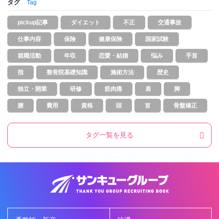
タグ
Tag
pickup記事
ダイエット
不正
交通事故
仕事内容
保険
健康保険
国家試験
就職活動
年収
恋愛・結婚
悩み
手首
指
整骨院基礎知識
施術方法
歴史
独立・開業
研修
筋肉痛
肩
脚
腰
費用
資格
頭
首
骨盤矯正
タグ一覧を見る