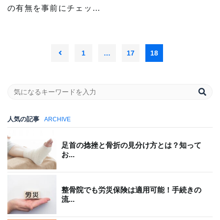
の有無を事前にチェッ…
1
…
17
18
人気の記事
ARCHIVE
足首の捻挫と骨折の見分け方とは？知って
お...
整骨院でも労災保険は適用可能！手続きの
流...