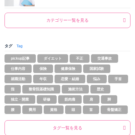
カテゴリー一覧を見る
タグ
Tag
pickup記事
ダイエット
不正
交通事故
仕事内容
保険
健康保険
国家試験
就職活動
年収
恋愛・結婚
悩み
手首
指
整骨院基礎知識
施術方法
歴史
独立・開業
研修
筋肉痛
肩
脚
腰
費用
資格
頭
首
骨盤矯正
タグ一覧を見る