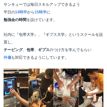
サンキューでは毎日スキルアップできるよう
平日の
14時半
から
15時半
に
勉強会の時間
を設けています。
社内に『包帯大学』、『ギプス大学』というスクールを設
置し、
テーピング
、
包帯
、
ギプス
のつけ方を学んでもらい
外傷
も対応できるようにしています。