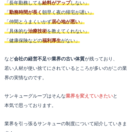
「長年勤務しても
給料がアップ
しない」
「
勤務時間が長く
朝早く夜の帰宅が遅い」
「仲間とうまくいかず
居心地が悪い
」
「具体的な
治療技術
を教えてくれない」
「健康保険などの
福利厚生
がない」
など
会社の経営不足
や
業界の古い体質
が残って
おり、
若い人材が使い捨てにされているところが多いのがこの業
界の実情なのです
。
サンキューグループはそんな
業界を変えていきたい
と
本気で思っております。
業界を引っ張るサンキューの制度について紹介していきま