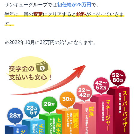
サンキューグループでは
初任給が28万円
で、
半年に一回の
査定
にクリアすると
給料
が上がっていきま
す。
※2022年10月に32万円の給与になります。