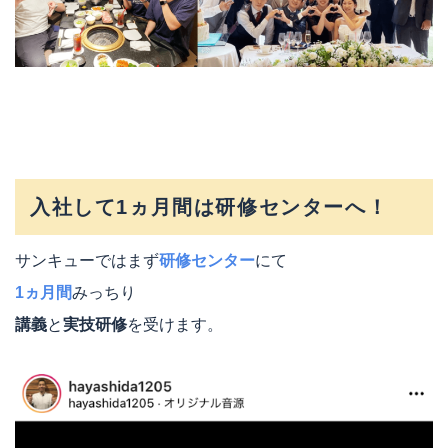
入社して1ヵ月間は研修センターへ！
サンキューではまず
研修センター
にて
1ヵ月間
みっちり
講義
と
実技研修
を受けます。