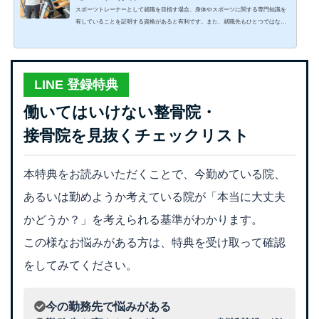
スポーツトレーナーとして就職を目指す場合、身体やスポーツに関する専門知識を
有していることを証明する資格があると有利です。また、就職先もひとつではない
ため、自分がどのように働きたいか、あらかじめ明確にしておくことも大切です。
今回はスポーツトレーナーに求められる資格、おもな就職先や年収といった勤務事
情について解説します。スポーツトレーナーの就職で求められる資格とは？スポー
ツトレーナーの就職にあたって、絶対に取得しなければならない必須資格はありま
LINE 登録特典
せん。しかし、スポーツトレーナーとして働いている人の...
働いてはいけない整骨院・
接骨院を見抜くチェックリスト
本特典をお読みいただくことで、今勤めている院、
あるいは勤めようか考えている院が「本当に大丈夫
かどうか？」を考えられる基準がわかります。
この様なお悩みがある方は、特典を受け取って確認
をしてみてください。
今の勤務先で悩みがある