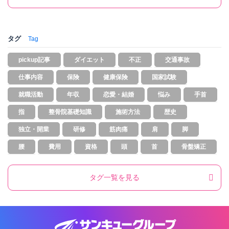
タグ
Tag
pickup記事
ダイエット
不正
交通事故
仕事内容
保険
健康保険
国家試験
就職活動
年収
恋愛・結婚
悩み
手首
指
整骨院基礎知識
施術方法
歴史
独立・開業
研修
筋肉痛
肩
脚
腰
費用
資格
頭
首
骨盤矯正
タグ一覧を見る