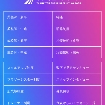
柔整師・新卒
待遇
柔整師・中途
研修制度
鍼灸師・新卒
治療技術（柔整）
鍼灸師・中途
治療技術（鍼灸）
スキルアップ制度
数字で見るサンキュー
ブラザーシスター制度
スタッフインタビュー
起業塾制度
募集要項
トレーナー制度
代表からのメッセージ、採