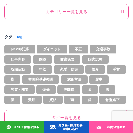
カテゴリー一覧を見る
タグ
Tag
pickup記事
ダイエット
不正
交通事故
仕事内容
保険
健康保険
国家試験
就職活動
年収
恋愛・結婚
悩み
手首
指
整骨院基礎知識
施術方法
歴史
独立・開業
研修
筋肉痛
肩
脚
腰
費用
資格
頭
首
骨盤矯正
タグ一覧を見る