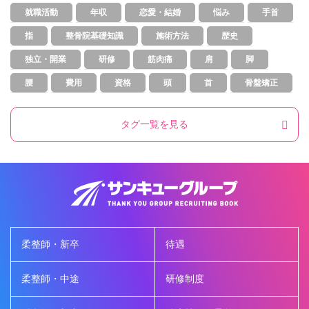
就職活動
年収
恋愛・結婚
悩み
手首
指
整骨院基礎知識
施術方法
歴史
独立・開業
研修
筋肉痛
肩
脚
腰
費用
資格
頭
首
骨盤矯正
タグ一覧を見る
柔整師・新卒
待遇
柔整師・中途
研修制度