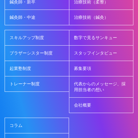
鍼灸師・新卒
治療技術（柔整）
鍼灸師・中途
治療技術（鍼灸）
スキルアップ制度
数字で見るサンキュー
ブラザーシスター制度
スタッフインタビュー
起業塾制度
募集要項
トレーナー制度
代表からのメッセージ、採
用担当者の想い
会社概要
コラム