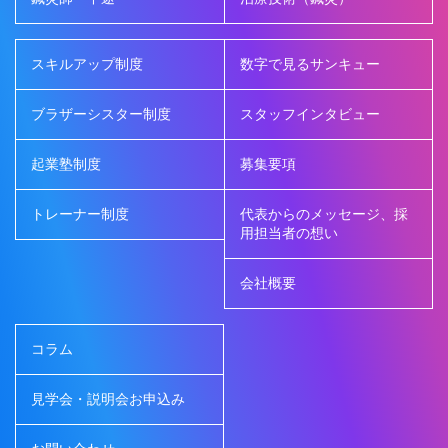
スキルアップ制度
数字で見るサンキュー
ブラザーシスター制度
スタッフインタビュー
起業塾制度
募集要項
トレーナー制度
代表からのメッセージ、採
用担当者の想い
会社概要
コラム
見学会・説明会お申込み