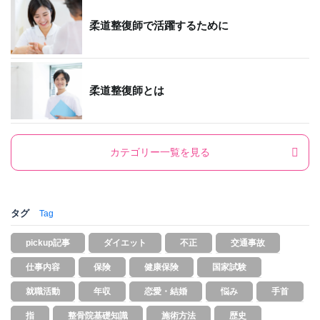
柔道整復師で活躍するために
柔道整復師とは
カテゴリー一覧を見る
タグ
Tag
pickup記事
ダイエット
不正
交通事故
仕事内容
保険
健康保険
国家試験
就職活動
年収
恋愛・結婚
悩み
手首
指
整骨院基礎知識
施術方法
歴史