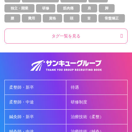
独立・開業
研修
筋肉痛
肩
脚
腰
費用
資格
頭
首
骨盤矯正
タグ一覧を見る
柔整師・新卒
待遇
柔整師・中途
研修制度
鍼灸師・新卒
治療技術（柔整）
鍼灸師・中途
治療技術（鍼灸）