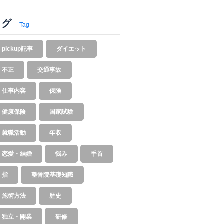
タグ
Tag
pickup記事
ダイエット
不正
交通事故
仕事内容
保険
健康保険
国家試験
就職活動
年収
恋愛・結婚
悩み
手首
指
整骨院基礎知識
施術方法
歴史
独立・開業
研修