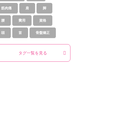
筋肉痛
肩
脚
腰
費用
資格
頭
首
骨盤矯正
タグ一覧を見る