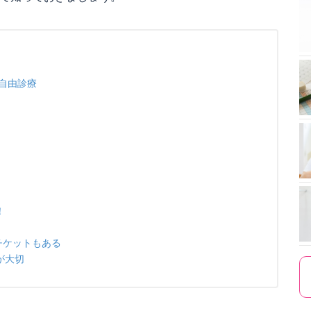
自由診療
！
チケットもある
が大切