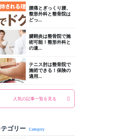
腰痛とぎっくり腰、
整形外科と整骨院は
どっ...
腱鞘炎は整骨院で施
術可能！整形外科と
の違...
テニス肘は整骨院で
施術できる！保険の
適用...
人気の記事一覧を見る
カテゴリー
Category