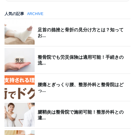
人気の記事
ARCHIVE
足首の捻挫と骨折の見分け方とは？知って
お...
整骨院でも労災保険は適用可能！手続きの
流...
腰痛とぎっくり腰、整形外科と整骨院はど
っ...
腱鞘炎は整骨院で施術可能！整形外科との
違...