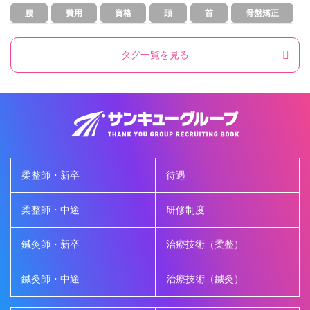
腰
費用
資格
頭
首
骨盤矯正
タグ一覧を見る
柔整師・新卒
待遇
柔整師・中途
研修制度
鍼灸師・新卒
治療技術（柔整）
鍼灸師・中途
治療技術（鍼灸）