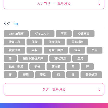
カテゴリー一覧を見る
タグ
Tag
pickup記事
ダイエット
不正
交通事故
仕事内容
保険
健康保険
国家試験
就職活動
年収
恋愛・結婚
悩み
手首
指
整骨院基礎知識
施術方法
歴史
独立・開業
研修
筋肉痛
肩
脚
腰
費用
資格
頭
首
骨盤矯正
タグ一覧を見る