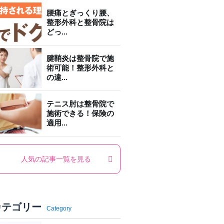
腰痛とぎっくり腰、
整形外科と整骨院は
どっ...
腱鞘炎は整骨院で施
術可能！整形外科と
の違...
テニス肘は整骨院で
施術できる！保険の
適用...
人気の記事一覧を見る
カテゴリー
Category