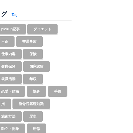
タグ
Tag
pickup記事
ダイエット
不正
交通事故
仕事内容
保険
健康保険
国家試験
就職活動
年収
恋愛・結婚
悩み
手首
指
整骨院基礎知識
施術方法
歴史
独立・開業
研修