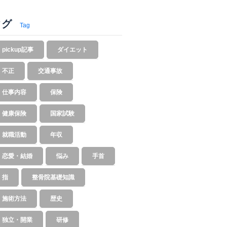
タグ
Tag
pickup記事
ダイエット
不正
交通事故
仕事内容
保険
健康保険
国家試験
就職活動
年収
恋愛・結婚
悩み
手首
指
整骨院基礎知識
施術方法
歴史
独立・開業
研修