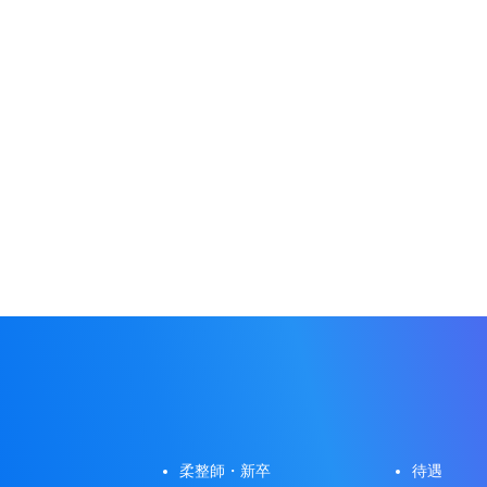
柔整師・新卒
待遇