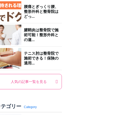
腰痛とぎっくり腰、
整形外科と整骨院は
どっ...
腱鞘炎は整骨院で施
術可能！整形外科と
の違...
テニス肘は整骨院で
施術できる！保険の
適用...
人気の記事一覧を見る
カテゴリー
Category