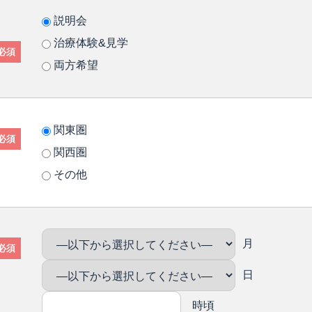
説明会
治療体験&見学
必須
両方希望
関東圏
必須
関西圏
その他
月
必須
日
時頃