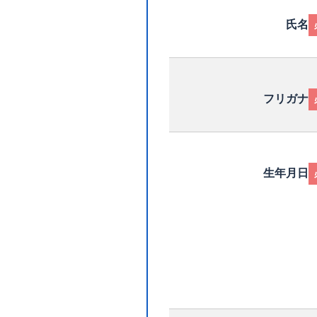
氏名
フリガナ
生年月日