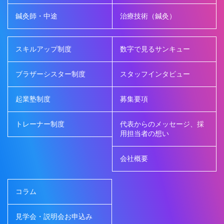
鍼灸師・中途
治療技術（鍼灸）
スキルアップ制度
数字で見るサンキュー
ブラザーシスター制度
スタッフインタビュー
起業塾制度
募集要項
トレーナー制度
代表からのメッセージ、採
用担当者の想い
会社概要
コラム
見学会・説明会お申込み