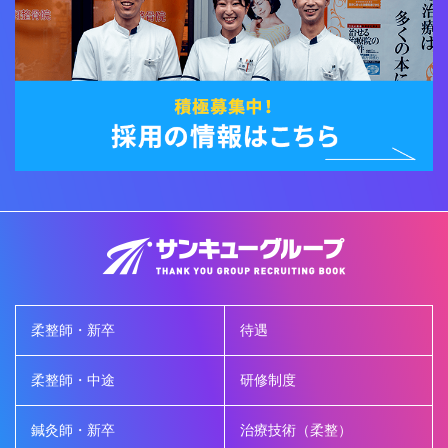
柔整師・新卒
待遇
柔整師・中途
研修制度
鍼灸師・新卒
治療技術（柔整）