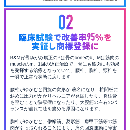
B&M背骨ゆがみ矯正のBは骨のboneのb、Mは筋肉の
muscleのm、1回の矯正治療で、
骨にも筋肉にも効果
を発揮する治療となっていて、腰椎、胸椎、頸椎を
一瞬で正常な状態に戻します。
腰椎がゆがむと回旋の変形が 著名になり、椎間板に
斜めに圧力がかかりヘルニアが発症したり、
脊柱管
も歪むことで狭窄症になったり、大腰筋の左右のバ
ランスが崩れて膝を痛める原因になります。
胸椎がゆがむと、僧帽筋、菱形筋、肩甲下筋等の筋
肉が引っ張られることにより、
肩の回旋運動に障害