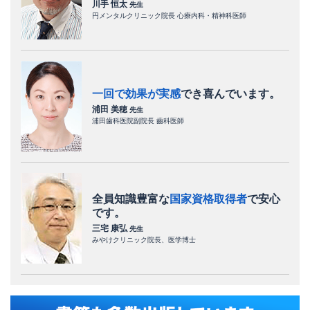
川手 恒太
先生
円メンタルクリニック院長 心療内科・精神科医師
一回で効果が実感
でき
喜んでいます。
浦田 美穂
先生
浦田歯科医院副院長 齒科医師
全員知識豊富な
国家資格取得者
で
安心
です。
三宅 康弘
先生
みやけクリニック院長、医学博士