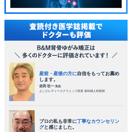
産前・産後の方に
自信をもってお薦め
します。
吉田 壮一
先生
よしだレディースクリニック院長 産科婦人科医師
プロの私も非常に
丁寧なカウンセリン
グ
と感じました。